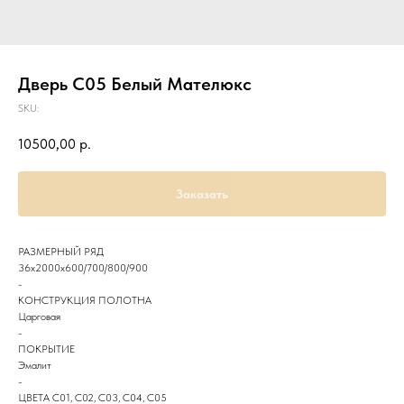
Дверь С05 Белый Мателюкс
SKU:
10500,00
р.
Заказать
РАЗМЕРНЫЙ РЯД
36х2000х600/700/800/900
-
КОНСТРУКЦИЯ ПОЛОТНА
Царговая
-
ПОКРЫТИЕ
Эмалит
-
ЦВЕТА С01, С02, С03, С04, С05