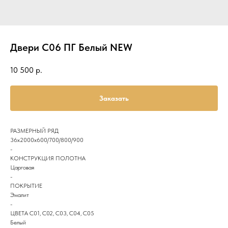
Двери С06 ПГ Белый NEW
10 500
р.
Заказать
РАЗМЕРНЫЙ РЯД
36х2000х600/700/800/900
-
КОНСТРУКЦИЯ ПОЛОТНА
Царговая
-
ПОКРЫТИЕ
Эмалит
-
ЦВЕТА С01, С02, С03, С04, С05
Белый