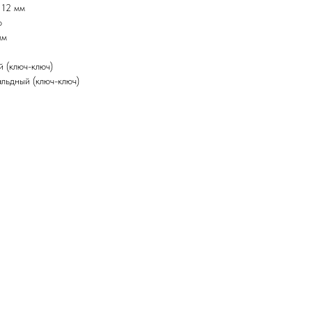
 12 мм
о
мм
 (ключ-ключ)
льдный (ключ-ключ)