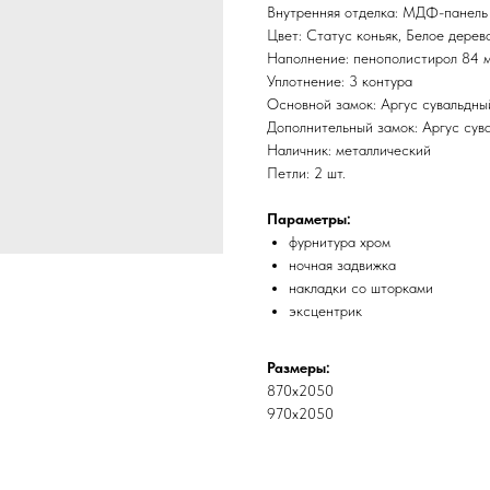
Внутренняя отделка: МДФ-панель
Цвет: Статус коньяк, Белое дерев
Наполнение: пенополистирол 84 
Уплотнение: 3 контура
Основной замок: Аргус сувальдный
Дополнительный замок: Аргус сува
Наличник: металлический
Петли: 2 шт.
Параметры:
фурнитура хром
ночная задвижка
накладки со шторками
эксцентрик
Размеры:
870х2050
970х2050