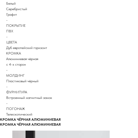
Белый
Серебристый
Графит
-
ПОКРЫТИЕ
ПВХ
-
ЦВЕТА
Дуб европейский горизонт
КРОМКА
Алюминиевая чёрная
с 4-х сторон
-
МОЛДИНГ
Пластиковый чёрный
-
ФУРНИТУРА
Встроенный магнитный замок
-
ПОГОНАЖ
Телескопический
КРОМКА ЧЁРНАЯ АЛЮМИНИЕВАЯ
КРОМКА ЧЁРНАЯ АЛЮМИНИЕВАЯ