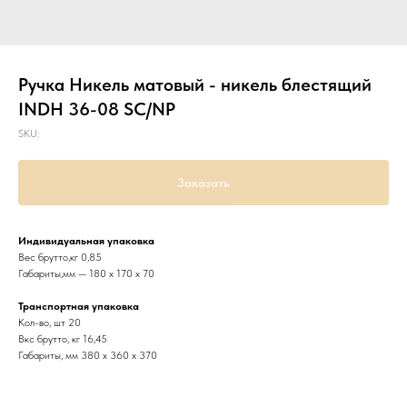
Ручка Никель матовый - никель блестящий
INDH 36-08 SC/NP
SKU:
Заказать
Индивидуальная упаковка
Вес брутто,кг 0,85
Габариты,мм — 180 х 170 х 70
Транспортная упаковка
Кол-во, шт 20
Вкс брутто, кг 16,45
Габариты, мм 380 х 360 х 370