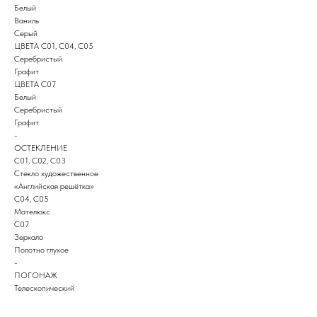
Белый
Ваниль
Серый
ЦВЕТА С01, С04, С05
Серебристый
Графит
ЦВЕТА С07
Белый
Серебристый
Графит
-
ОСТЕКЛЕНИЕ
С01, С02, С03
Стекло художественное
«Английская решётка»
С04, С05
Мателюкс
С07
Зеркало
Полотно глухое
-
ПОГОНАЖ
Телескопический