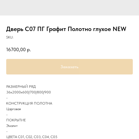
Дверь С07 ПГ Графит Полотно глухое NEW
SKU:
16700,00
р.
Заказать
РАЗМЕРНЫЙ РЯД
36х2000х600/700/800/900
-
КОНСТРУКЦИЯ ПОЛОТНА
Царговая
-
ПОКРЫТИЕ
Эмалит
-
ЦВЕТА С01, С02, С03, С04, С05