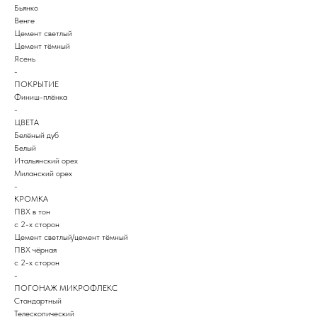
Бьянко
Венге
Цемент светлый
Цемент тёмный
Ясень
-
ПОКРЫТИЕ
Финиш-плёнка
-
ЦВЕТА
Белёный дуб
Белый
Итальянский орех
Миланский орех
-
КРОМКА
ПВХ в тон
с 2-х сторон
Цемент светлый/цемент тёмный
ПВХ чёрная
с 2-х сторон
-
ПОГОНАЖ МИКРОФЛЕКС
Стандартный
Телескопический