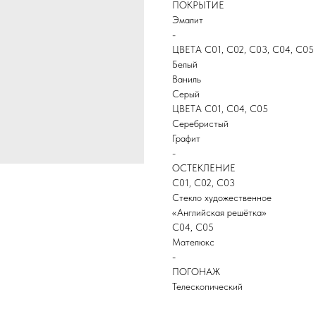
ПОКРЫТИЕ
Эмалит
-
ЦВЕТА С01, С02, С03, С04, С05
Белый
Ваниль
Серый
ЦВЕТА С01, С04, С05
Серебристый
Графит
-
ОСТЕКЛЕНИЕ
С01, С02, С03
Стекло художественное
«Английская решётка»
С04, С05
Мателюкс
-
ПОГОНАЖ
Телескопический