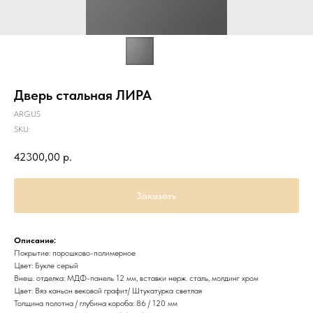
Дверь стальная ЛИРА
ARGUS
SKU:
42300,00
р.
Заказать
Описание:
Покрытие: порошково-полимерное
Цвет: Букле серый
Внеш. отделка: МДФ-панель 12 мм, вставки нерж. сталь, молдинг хром
Цвет: Вяз каньон вековой графит/ Штукатурка светлая
Толщина полотна / глубина короба: 86 / 120 мм