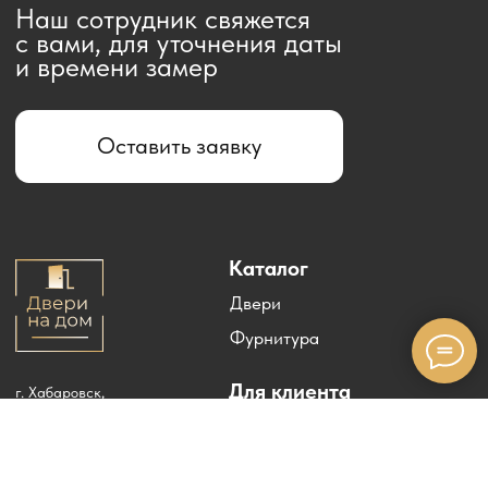
+7-914-158-12-07
Оставьте нам отзыв
на картах 2ГИС
dverinadomdv@yandex.ru
©2025г. «Двери на дом»
Сайт разработан
Shmakov©