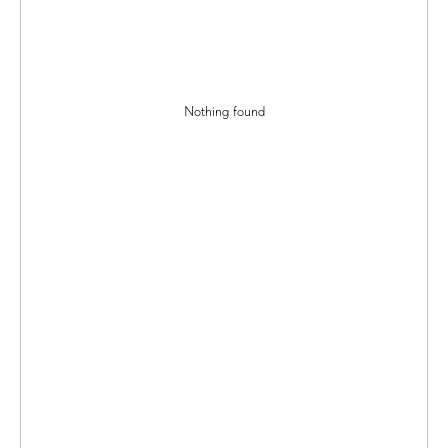
Nothing found
Оставьте заявку
для бесплатного
замера