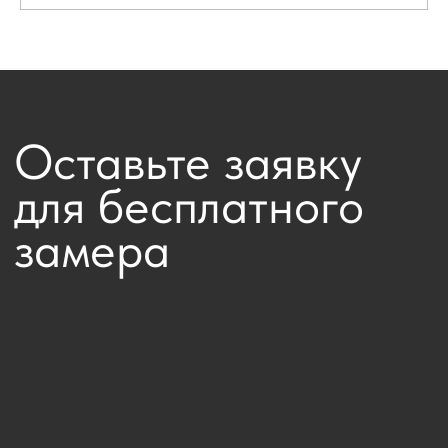
Наш сотрудник свяжется
с вами, для уточнения даты
и времени замер
Оставить заявку
Каталог
Двери
Фурнитура
Для клиента
г. Хабаровск,
О компании
Оплата и доставка
Время работы:
Контакты
пн-вс с 09.00 до 22.00
Политика
конфиденциальности
Связаться